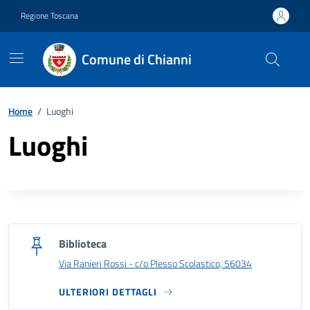
Vai ai contenuti
Vai al footer
Regione Toscana
Comune di Chianni
Home
/
Luoghi
Luoghi
Biblioteca
Via Ranieri Rossi - c/o Plesso Scolastico, 56034
ULTERIORI DETTAGLI