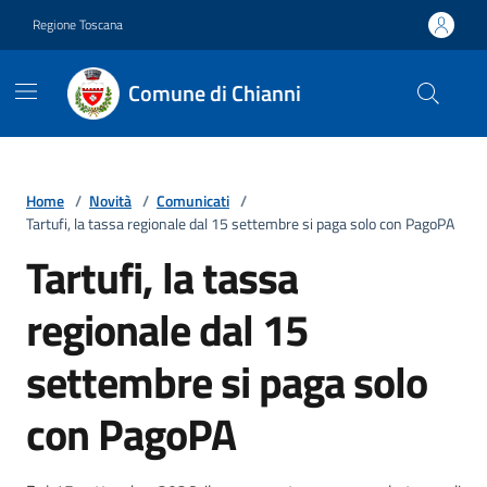
Vai ai contenuti
Vai al footer
Regione Toscana
Comune di Chianni
Home
/
Novità
/
Comunicati
/
Tartufi, la tassa regionale dal 15 settembre si paga solo con PagoPA
Tartufi, la tassa
regionale dal 15
settembre si paga solo
con PagoPA