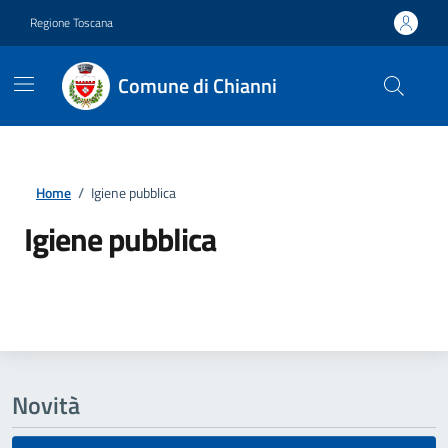
Vai ai contenuti
Vai al footer
Regione Toscana
Comune di Chianni
Home
/
Igiene pubblica
Igiene pubblica
Dettagli della notizia
Novità