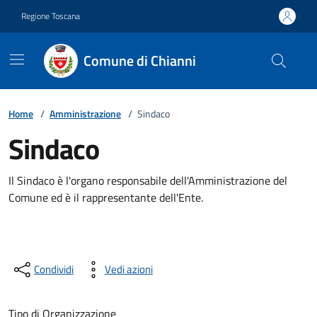
Vai ai contenuti
Vai al footer
Regione Toscana
Comune di Chianni
Home
/
Amministrazione
/
Sindaco
Sindaco
Il Sindaco è l'organo responsabile dell'Amministrazione del
Comune ed è il rappresentante dell'Ente.
Condividi
Vedi azioni
Tipo di Organizzazione