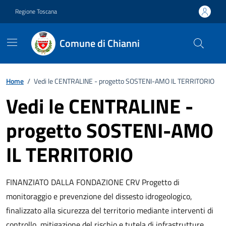
Vai ai contenuti
Vai al footer
Regione Toscana
Comune di Chianni
Home
/
Vedi le CENTRALINE - progetto SOSTENI-AMO IL TERRITORIO
Vedi le CENTRALINE -
progetto SOSTENI-AMO
IL TERRITORIO
Descrizione breve
FINANZIATO DALLA FONDAZIONE CRV Progetto di
monitoraggio e prevenzione del dissesto idrogeologico,
finalizzato alla sicurezza del territorio mediante interventi di
controllo, mitigazione del rischio e tutela di infrastrutture