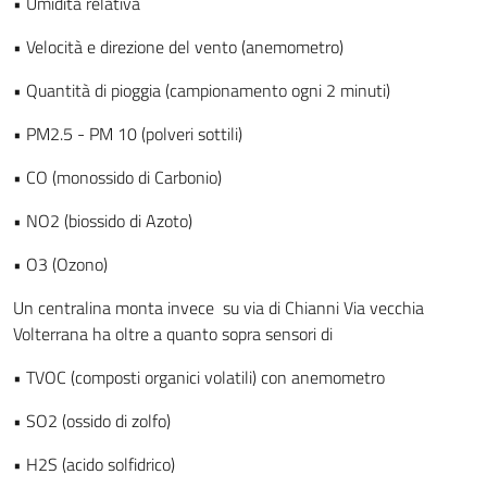
•
Umidità relativa
•
Velocità e direzione del vento (anemometro)
•
Quantità di pioggia (campionamento ogni 2 minuti)
•
PM2.5 - PM 10 (polveri sottili)
•
CO (monossido di Carbonio)
•
NO2 (biossido di Azoto)
•
O3 (Ozono)
Un centralina monta invece su via di Chianni Via vecchia
Volterrana ha oltre a quanto sopra sensori di
•
TVOC (composti organici volatili) con anemometro
•
SO2 (ossido di zolfo)
•
H2S (acido solfidrico)